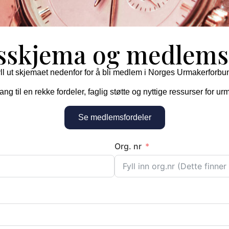
sskjema og medlemsf
ll ut skjemaet nedenfor for å bli medlem i
Norges Urmakerforbu
g til en rekke fordeler, faglig støtte og nyttige ressurser for u
Se medlemsfordeler
Org. nr