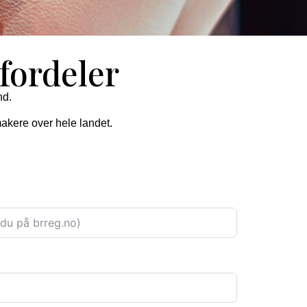
ordeler
nd
.
rmakere over hele landet.