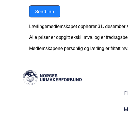
Send inn
Lærlingemedlemskapet opphører 31. desember sa
Alle priser er oppgitt
ekskl. mva.
og er
fradragsber
Medlemskapene personlig og lærling er
fritatt mv
F
M