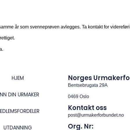
mme år som svenneprøven avlegges. Ta kontakt for viderefør
ettiget
.
a.
Norges Urmakerf
HJEM
Bentsebrugata 29A
INN DIN URMAKER
0469 Oslo
Kontakt oss
EDLEMSFORDELER
post@urmakerforbundet.no
Org. Nr:
UTDANNING