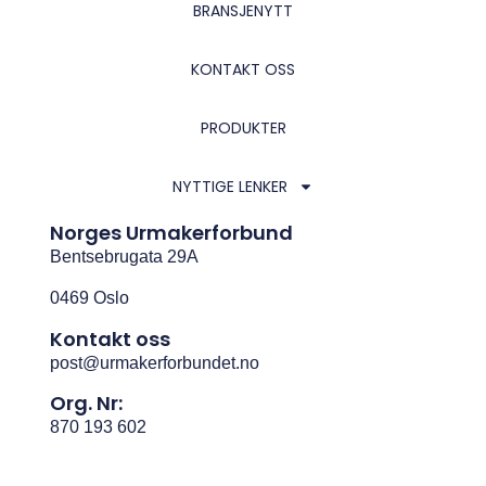
Les mer »
Antikythera-mekanismen
Les mer »
LEDIG STILLING SOM URMAKER
Les mer »