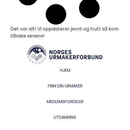
Les mer »
Morsomt klokkeprogram fra
Danmark
Les mer »
De 5 viktigste funksjonene som
gir urmakere digital suksess
Les mer »
Luksusklokker – Norges nye
fascinasjon
Les mer »
Kjære forbruker