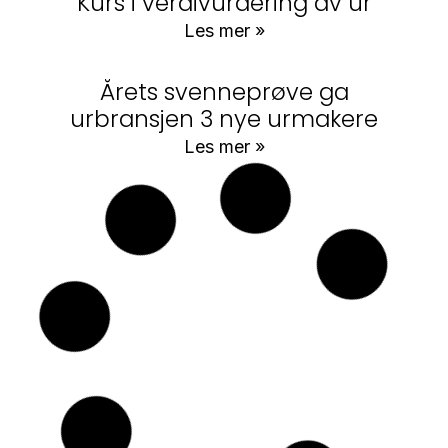
Kurs i verdivurdering av ur
Les mer »
Årets svenneprøve ga
urbransjen 3 nye urmakere
Les mer »
Lommeurets utvikling fra 1510-
1800
Les mer »
Verdivurdering av ur
Les mer »
Artikkel MittLillestrøm: «Kan ikke
akkurat sende klokka i posten»